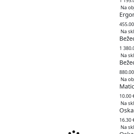
1 195
Na ob
Ergo
455.0
Na sk
Beže
1 380
Na sk
Beže
880.0
Na ob
Mati
10.00
Na sk
Oska
16.30
Na sk