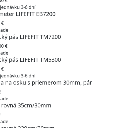
.00
€
jednávku 3-6 dní
meter LIFEFIT EB7200
0
€
lade
cký pás LIFEFIT TM7200
.00
€
lade
cký pás LIFEFIT TM5300
0
€
jednávku 3-6 dní
ca na osku s priemerom 30mm, pár
€
lade
 rovná 35cm/30mm
€
lade