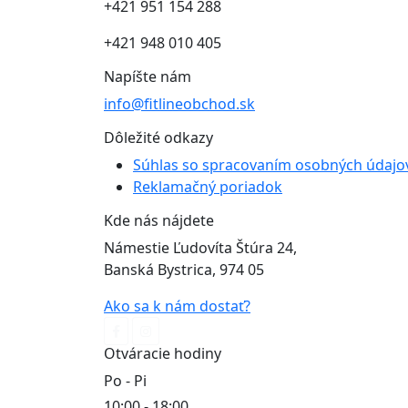
+421 951 154 288
+421 948 010 405
Napíšte nám
info@fitlineobchod.sk
Dôležité odkazy
Súhlas so spracovaním osobných údajo
Reklamačný poriadok
Kde nás nájdete
Námestie Ľudovíta Štúra 24,
Banská Bystrica, 974 05
Ako sa k nám dostať?
Otváracie hodiny
Po - Pi
10:00 - 18:00