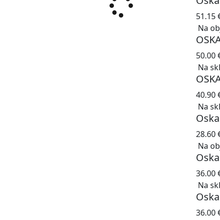
Oska
51.15
Na ob
OSK
50.00
Na sk
OSK
40.90
Na sk
Oska
28.60
Na ob
Oska
36.00
Na sk
Oska
36.00