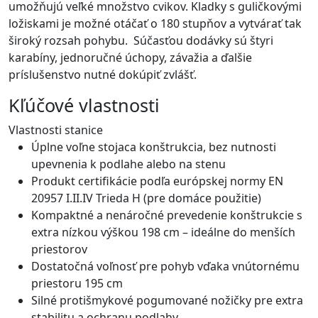
umožňujú veľké množstvo cvikov. Kladky s guličkovými
ložiskami je možné otáčať o 180 stupňov a vytvárať tak
široký rozsah pohybu. Súčasťou dodávky sú štyri
karabíny, jednoručné úchopy, závažia a ďalšie
príslušenstvo nutné dokúpiť zvlášť.
Kľúčové vlastnosti
Vlastnosti stanice
Úplne voľne stojaca konštrukcia, bez nutnosti
upevnenia k podlahe alebo na stenu
Produkt certifikácie podľa európskej normy EN
20957 I.II.IV Trieda H (pre domáce použitie)
Kompaktné a nenáročné prevedenie konštrukcie s
extra nízkou výškou 198 cm – ideálne do menších
priestorov
Dostatočná voľnosť pre pohyb vďaka vnútornému
priestoru 195 cm
Silné protišmykové pogumované nožičky pre extra
stabilitu a ochranu podlahy