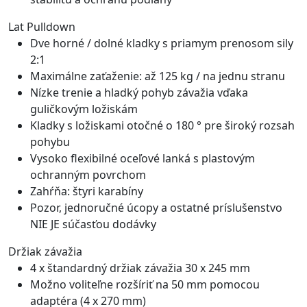
Lat Pulldown
Dve horné / dolné kladky s priamym prenosom sily
2:1
Maximálne zaťaženie: až 125 kg / na jednu stranu
Nízke trenie a hladký pohyb závažia vďaka
guličkovým ložiskám
Kladky s ložiskami otočné o 180 ° pre široký rozsah
pohybu
Vysoko flexibilné oceľové lanká s plastovým
ochranným povrchom
Zahŕňa: štyri karabíny
Pozor, jednoručné úcopy a ostatné príslušenstvo
NIE JE súčasťou dodávky
Držiak závažia
4 x štandardný držiak závažia 30 x 245 mm
Možno voliteľne rozšíriť na 50 mm pomocou
adaptéra (4 x 270 mm)