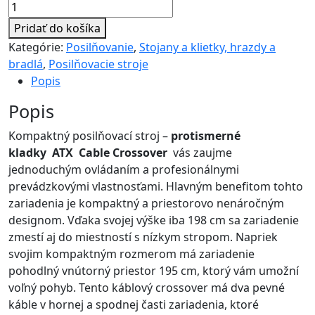
Pridať do košíka
Kategórie:
Posilňovanie
,
Stojany a klietky, hrazdy a
bradlá
,
Posilňovacie stroje
Popis
Popis
Kompaktný posilňovací stroj –
protismerné
kladky
ATX
Cable Crossover
vás zaujme
jednoduchým ovládaním a profesionálnymi
prevádzkovými vlastnosťami. Hlavným benefitom tohto
zariadenia je kompaktný a priestorovo nenáročným
designom. Vďaka svojej výške iba 198 cm sa zariadenie
zmestí aj do miestností s nízkym stropom. Napriek
svojim kompaktným rozmerom má zariadenie
pohodlný vnútorný priestor 195 cm, ktorý vám umožní
voľný pohyb. Tento káblový crossover má dva pevné
káble v hornej a spodnej časti zariadenia, ktoré