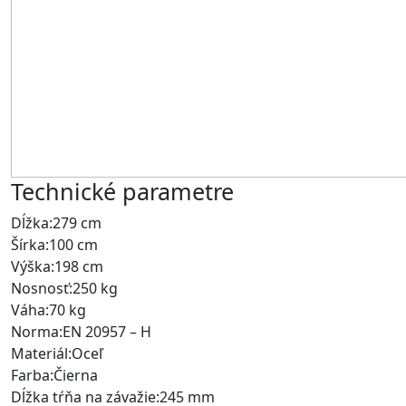
Technické parametre
Dĺžka:
279 cm
Šírka:
100 cm
Výška:
198 cm
Nosnosť:
250 kg
Váha:
70 kg
Norma:
EN 20957 – H
Materiál:
Oceľ
Farba:
Čierna
Dĺžka tŕňa na závažie:
245 mm