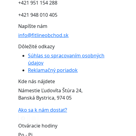
+421 951 154 288
+421 948 010 405
Napíšte nám
info@fitlineobchod.sk
Dôležité odkazy
Súhlas so spracovaním osobných
údajov
Reklamačný poriadok
Kde nás nájdete
Námestie Ľudovíta Štúra 24,
Banská Bystrica, 974 05
Ako sa k nám dostať?
Otváracie hodiny
Po - Pi