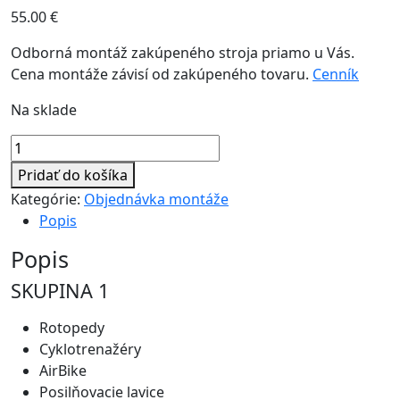
55.00
€
Odborná montáž zakúpeného stroja priamo u Vás.
Cena montáže závisí od zakúpeného tovaru.
Cenník
Na sklade
množstvo
Montáž
Pridať do košíka
skupina
Kategórie:
Objednávka montáže
1
Popis
Popis
SKUPINA 1
Rotopedy
Cyklotrenažéry
AirBike
Posilňovacie lavice