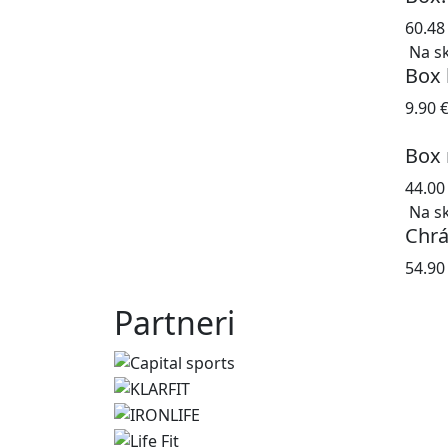
60.4
Na s
Box 
9.90
Box 
44.0
Na s
Chrá
54.9
Partneri