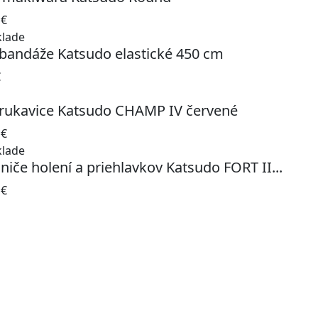
8
€
klade
bandáže Katsudo elastické 450 cm
€
rukavice Katsudo CHAMP IV červené
0
€
klade
niče holení a priehlavkov Katsudo FORT II...
0
€