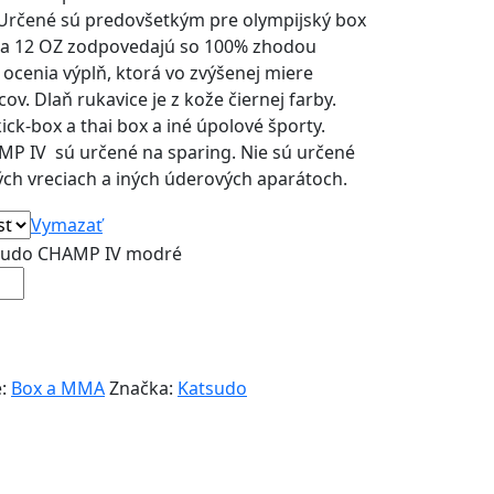
 Určené sú predovšetkým pre olympijský box
Z a 12 OZ zodpovedajú so 100% zhodou
 ocenia výplň, ktorá vo zvýšenej miere
ov. Dlaň rukavice je z kože čiernej farby.
ck-box a thai box a iné úpolové športy.
P IV sú určené na sparing. Nie sú určené
ých vreciach a iných úderových aparátoch.
Vymazať
tsudo CHAMP IV modré
e:
Box a MMA
Značka:
Katsudo