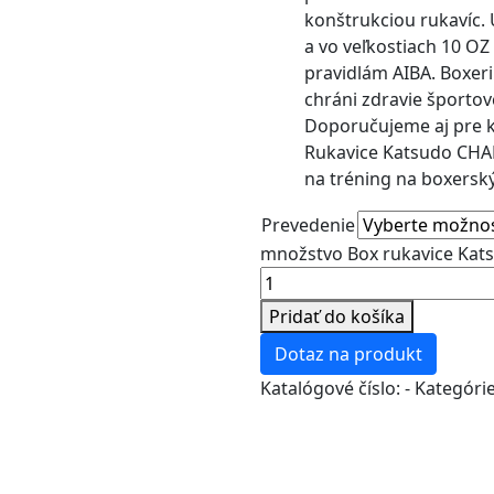
konštrukciou rukavíc.
a vo veľkostiach 10 O
pravidlám AIBA. Boxeri
chráni zdravie športovc
Doporučujeme aj pre ki
Rukavice Katsudo CHAM
na tréning na boxersk
Prevedenie
množstvo Box rukavice Ka
Pridať do košíka
Dotaz na produkt
Katalógové číslo:
-
Kategóri