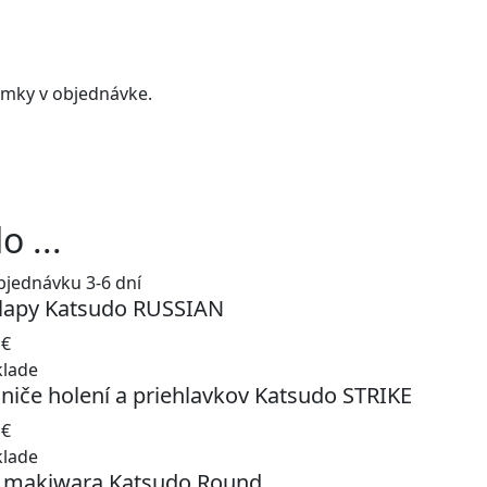
ámky v objednávke.
 ...
bjednávku 3-6 dní
lapy Katsudo RUSSIAN
0
€
klade
niče holení a priehlavkov Katsudo STRIKE
0
€
klade
 makiwara Katsudo Round