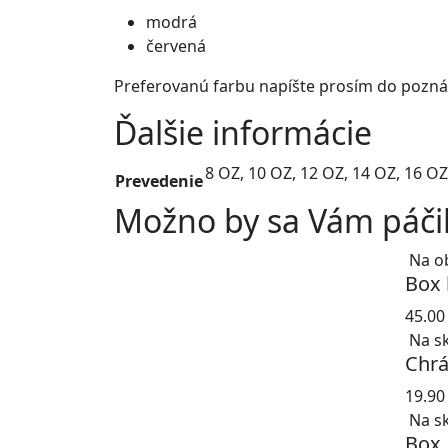
modrá
červená
Preferovanú farbu napíšte prosím do pozn
Ďalšie informácie
8 OZ, 10 OZ, 12 OZ, 14 OZ, 16 OZ
Prevedenie
Možno by sa Vám páčilo
Na o
Box 
45.0
Na s
Chrá
19.9
Na s
Box.